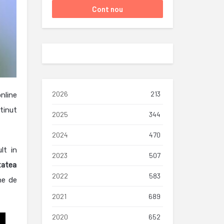
2026
213
nline
ntinut
2025
344
2024
470
lt in
2023
507
itatea
2022
583
ne de
2021
689
2020
652