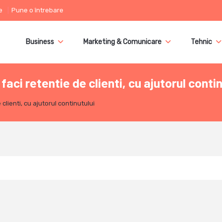
e
Pune o întrebare
Business
Marketing & Comunicare
Tehnic
aci retentie de clienti, cu ajutorul contin
clienti, cu ajutorul continutului