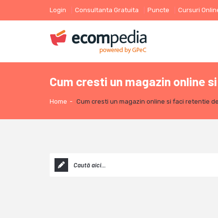
Login
Consultanta Gratuita
Puncte
Cursuri Onlin
Cum cresti un magazin online si f
Home
-
Cum cresti un magazin online si faci retentie de 