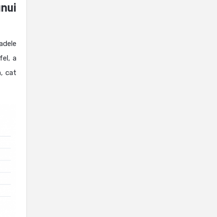
nui
adele
fel, a
, cat