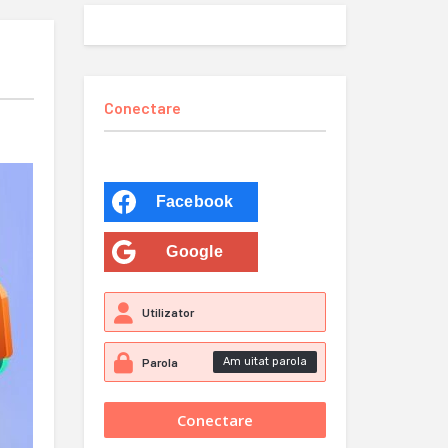
Conectare
Facebook
Google
Am uitat parola