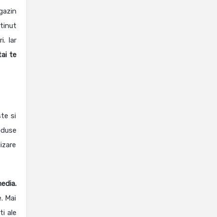
gazin
tinut
. Iar
tai te
te si
oduse
lizare
edia.
. Mai
i ale