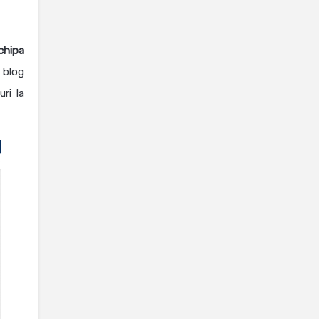
chipa
 blog
ri la