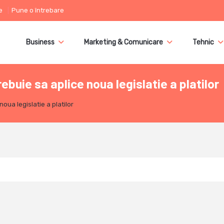
e
Pune o întrebare
Business
Marketing & Comunicare
Tehnic
uie sa aplice noua legislatie a platilor
ua legislatie a platilor