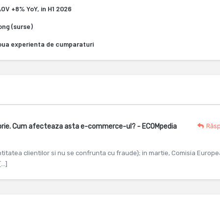
 AOV +8% YoY, in H1 2026
Kong (surse)
oua experienta de cumparaturi
embrie. Cum afecteaza asta e-commerce-ul? - ECOMpedia
Răs
entitatea clientilor si nu se confrunta cu fraude); in martie, Comisia Europ
[…]