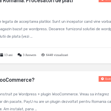
a Romania. Procesatori de plati
e legata de acceptarea platilor. Sunt un incepator cand vine vorb
 magazin bazat pe wordpress. Deoarece furnizorul solutiei de word
ii de plata (vezi ...
13 ani
3
Answers
6448 vizualizari
 WooCommerce?
Ques
construit pe Wordpress + plugin WooCommerce. Vreau sa integrez
dar din pacate, PayU nu are un plugin dezvoltat pentru Romania c
Am instalat, pana ...