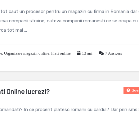
e tot caut un procesor pentru un magazin cu firma in Romania dar
ateva companii straine, cateva companii romanesti ce se ocupa cu
ca tot mai ...
le
,
Organizare magazin online
,
Plati online
13 ani
7
Answers
ti Online lucrezi?
Ques
comandati? In ce procent platesc romanii cu cardul? Dar prin sms