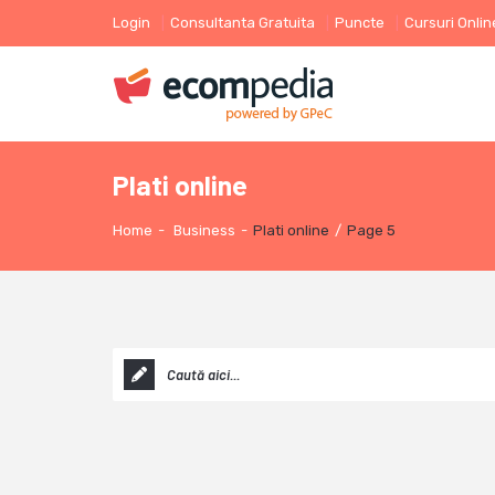
Login
Consultanta Gratuita
Puncte
Cursuri Onlin
Plati online
Home
-
Business
-
Plati online
/
Page 5