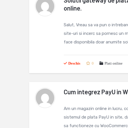
Solutii gateway de plat
online.
Salut, Vreau sa va pun o intrebar
site-uri si incerc sa pornesc un
face disponibila doar anumite solut
Deschis
0
Plati online
Cum integrez PayU in
Am un magazin online in lucru, 
sistemul de plata PayU in site, 
sa functioneze cu WooCommerce. 