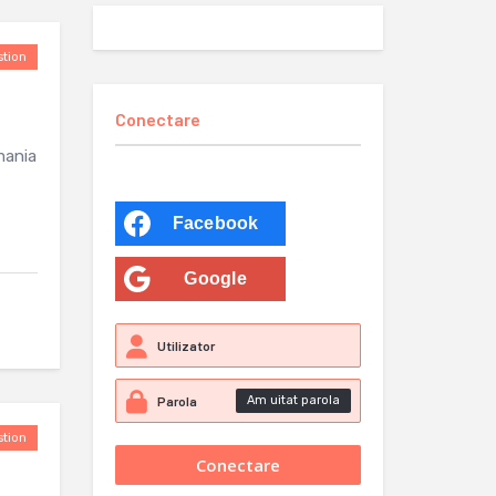
tion
Conectare
mania
Facebook
Google
Am uitat parola
tion