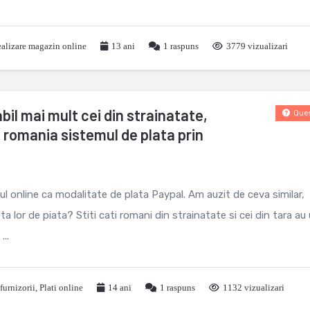
alizare magazin online
13 ani
1
raspuns
3779 vizualizari
il mai mult cei din strainatate,
Ques
n romania sistemul de plata prin
l online ca modalitate de plata Paypal. Am auzit de ceva similar,
 lor de piata? Stiti cati romani din strainatate si cei din tara au
..
furnizorii
,
Plati online
14 ani
1
raspuns
1132 vizualizari