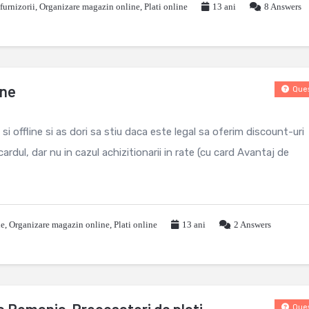
furnizorii
,
Organizare magazin online
,
Plati online
13 ani
8
Answers
ine
Ques
i offline si as dori sa stiu daca este legal sa oferim discount-uri
cardul, dar nu in cazul achizitionarii in rate (cu card Avantaj de
le
,
Organizare magazin online
,
Plati online
13 ani
2
Answers
Ques