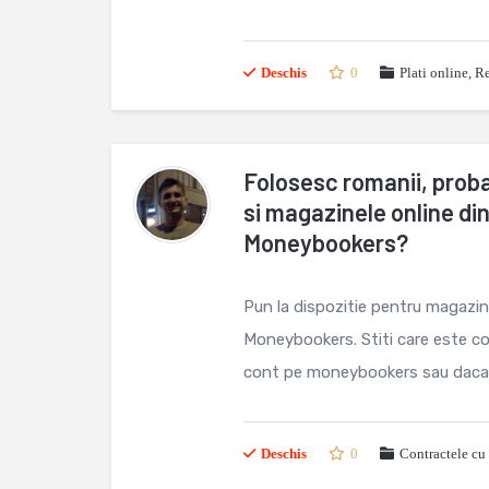
Deschis
0
Plati online
,
Re
Folosesc romanii, probab
si magazinele online di
Moneybookers?
Pun la dispozitie pentru magazinu
Moneybookers. Stiti care este cota
cont pe moneybookers sau daca .
Deschis
0
Contractele cu 