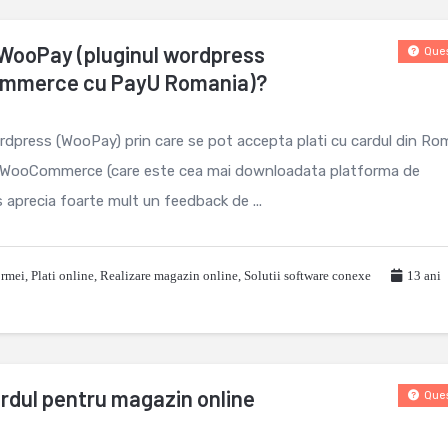
 WooPay (pluginul wordpress
Ques
ommerce cu PayU Romania)?
rdpress (WooPay) prin care se pot accepta plati cu cardul din Ro
 WooCommerce (care este cea mai downloadata platforma de
aprecia foarte mult un feedback de ...
ormei
,
Plati online
,
Realizare magazin online
,
Solutii software conexe
13 ani
ardul pentru magazin online
Ques