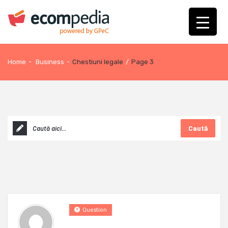
Home
-
Business
-
Chestiuni legale
/
Page 3
Caută
Question