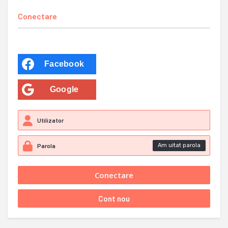
Conectare
Facebook
Google
Am uitat parola