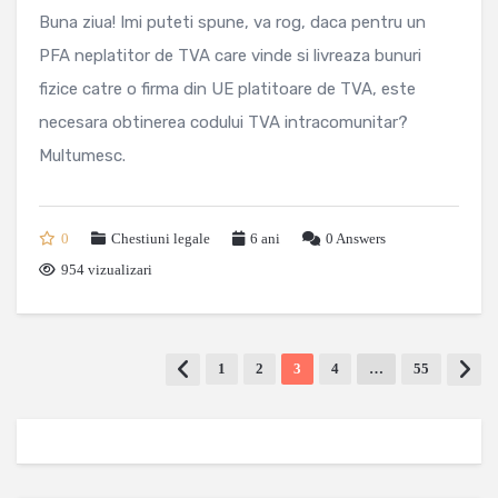
Buna ziua! Imi puteti spune, va rog, daca pentru un
PFA neplatitor de TVA care vinde si livreaza bunuri
fizice catre o firma din UE platitoare de TVA, este
necesara obtinerea codului TVA intracomunitar?
Multumesc.
0
Chestiuni legale
6 ani
0
Answers
954 vizualizari
1
2
3
4
…
55