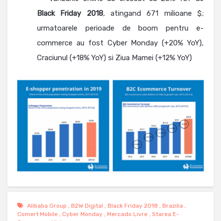
Black Friday 2018
, atingand 671 milioane $;
urmatoarele perioade de boom pentru e-
commerce au fost Cyber Monday (+20% YoY),
Craciunul (+18% YoY) si Ziua Mamei (+12% YoY)
Alibaba Group
,
B2W Digital
,
Black Friday 2018
,
Brazilia
,
Comert Mobile
,
Cyber Monday
,
Mercado Livre
,
Starea E-