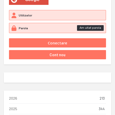
Am uitat parola
2026
213
2025
344