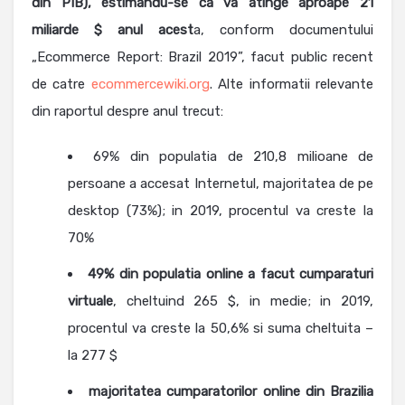
din PIB), estimandu-se ca va atinge aproape 21
miliarde $ anul acest
a, conform documentului
„Ecommerce Report: Brazil 2019”, facut public recent
de catre
ecommercewiki.org
. Alte informatii relevante
din raportul despre anul trecut:
69% din populatia de 210,8 milioane de
persoane a accesat Internetul, majoritatea de pe
desktop (73%); in 2019, procentul va creste la
70%
49% din populatia online a facut cumparaturi
virtuale
, cheltuind 265 $, in medie; in 2019,
procentul va creste la 50,6% si suma cheltuita –
la 277 $
majoritatea cumparatorilor online din Brazilia