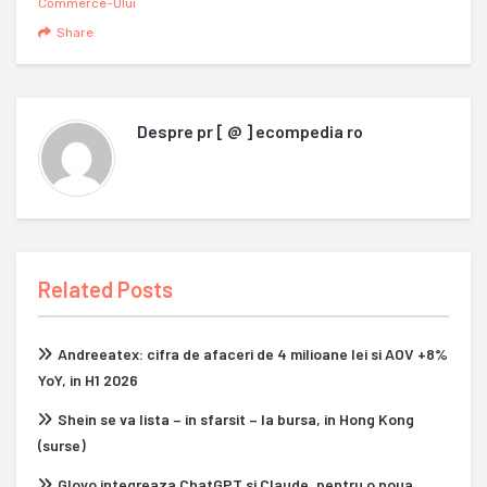
Commerce-Ului
Share
Despre
pr [ @ ] ecompedia ro
Related Posts
Andreeatex: cifra de afaceri de 4 milioane lei si AOV +8%
YoY, in H1 2026
Shein se va lista – in sfarsit – la bursa, in Hong Kong
(surse)
Glovo integreaza ChatGPT si Claude, pentru o noua