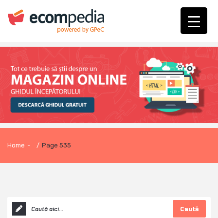
Home
-
/
Page 535
Caută