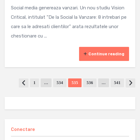
Social media genereaza vanzari. Un nou studiu Vision
Critical, intitulat “De la Social la Vanzare: 8 intrebari pe
care sa le adresati clientilor” arata rezultatele unor
chestionare cu ...
Continue reading
1
…
534
535
536
…
541
Conectare