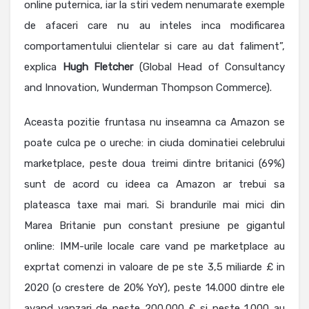
online puternica, iar la stiri vedem nenumarate exemple
de afaceri care nu au inteles inca modificarea
comportamentului clientelar si care au dat faliment”,
explica
Hugh
Fletcher
(Global Head of Consultancy
and Innovation, Wunderman Thompson Commerce).
Aceasta pozitie fruntasa nu inseamna ca Amazon se
poate culca pe o ureche: in ciuda dominatiei celebrului
marketplace, peste doua treimi dintre britanici (69%)
sunt de acord cu ideea ca Amazon ar trebui sa
plateasca taxe mai mari. Si brandurile mai mici din
Marea Britanie pun constant presiune pe gigantul
online: IMM-urile locale care vand pe marketplace au
exprtat comenzi in valoare de pe ste 3,5 miliarde £ in
2020 (o crestere de 20% YoY), peste 14.000 dintre ele
avand vanzari de peste 200.000 £ si peste 1.000 au