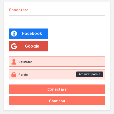
Conectare
Facebook
Google
Am uitat parola