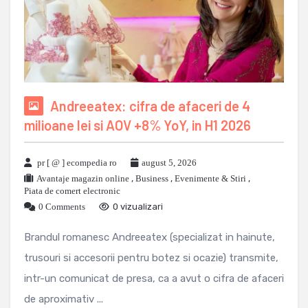
Andreeatex: cifra de afaceri de 4
milioane lei si AOV +8% YoY, in H1 2026
pr [ @ ] ecompedia ro
august 5, 2026
Avantaje magazin online
,
Business
,
Evenimente & Stiri
,
Piata de comert electronic
0 Comments
0 vizualizari
Brandul romanesc Andreeatex (specializat in hainute,
trusouri si accesorii pentru botez si ocazie) transmite,
intr-un comunicat de presa, ca a avut o cifra de afaceri
de aproximativ ...