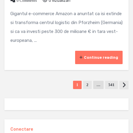
0 Comments
0 vizualizari
Gigantul e-commerce Amazon a anuntat ca isi extinde
si transforma centrul logistic din Pforzheim (Germania)
si ca va investi peste 300 de milioane € in tara vest-
europeana, ...
Continue reading
1
2
…
541
Conectare