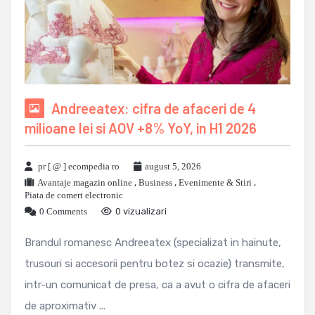
Andreeatex: cifra de afaceri de 4
milioane lei si AOV +8% YoY, in H1 2026
pr [ @ ] ecompedia ro
august 5, 2026
Avantaje magazin online
,
Business
,
Evenimente & Stiri
,
Piata de comert electronic
0 Comments
0 vizualizari
Brandul romanesc Andreeatex (specializat in hainute,
trusouri si accesorii pentru botez si ocazie) transmite,
intr-un comunicat de presa, ca a avut o cifra de afaceri
de aproximativ ...