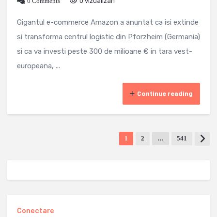
0 Comments
0 vizualizari
Gigantul e-commerce Amazon a anuntat ca isi extinde
si transforma centrul logistic din Pforzheim (Germania)
si ca va investi peste 300 de milioane € in tara vest-
europeana, ...
Continue reading
1
2
…
541
Conectare