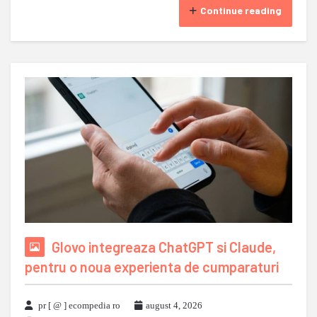
Continue reading
Glovo integreaza ChatGPT si Claude,
pentru o noua experienta de cumparaturi
pr [ @ ] ecompedia ro
august 4, 2026