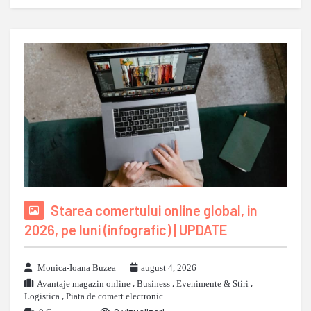
Starea comertului online global, in
2026, pe luni (infografic) | UPDATE
Monica-Ioana Buzea
august 4, 2026
Avantaje magazin online
,
Business
,
Evenimente & Stiri
,
Logistica
,
Piata de comert electronic