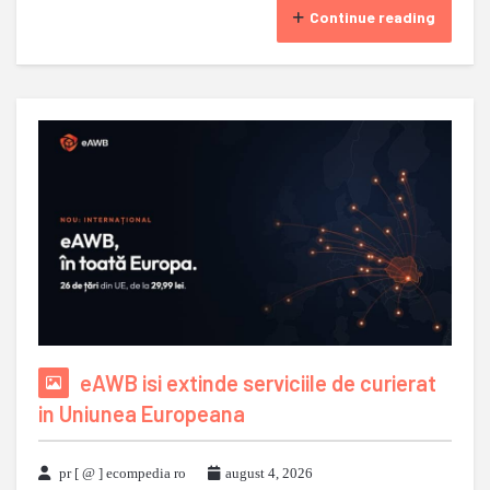
Continue reading
eAWB isi extinde serviciile de curierat
in Uniunea Europeana
pr [ @ ] ecompedia ro
august 4, 2026