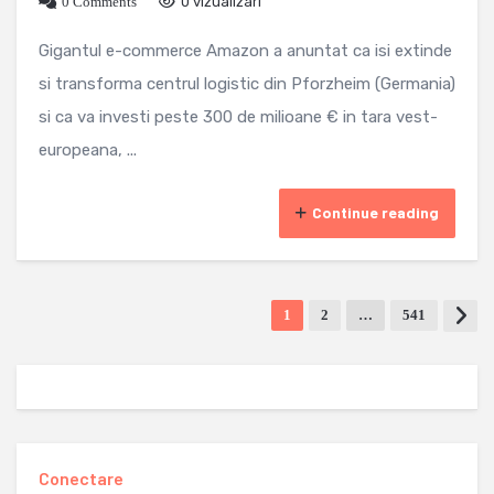
0 Comments
0 vizualizari
Gigantul e-commerce Amazon a anuntat ca isi extinde
si transforma centrul logistic din Pforzheim (Germania)
si ca va investi peste 300 de milioane € in tara vest-
europeana, ...
Continue reading
1
2
…
541
Conectare