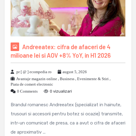
Andreeatex: cifra de afaceri de 4
milioane lei si AOV +8% YoY, in H1 2026
pr [ @ ] ecompedia ro
august 5, 2026
Avantaje magazin online
,
Business
,
Evenimente & Stiri
,
Piata de comert electronic
0 Comments
0 vizualizari
Brandul romanesc Andreeatex (specializat in hainute,
trusouri si accesorii pentru botez si ocazie) transmite,
intr-un comunicat de presa, ca a avut o cifra de afaceri
de aproximativ ...