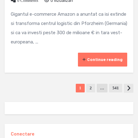
0 Comments
0 vizualizari
Gigantul e-commerce Amazon a anuntat ca isi extinde
si transforma centrul logistic din Pforzheim (Germania)
si ca va investi peste 300 de milioane € in tara vest-
europeana, ...
Continue reading
1
2
…
541
Conectare