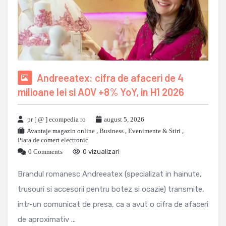
Andreeatex: cifra de afaceri de 4
milioane lei si AOV +8% YoY, in H1 2026
pr [ @ ] ecompedia ro
august 5, 2026
Avantaje magazin online
,
Business
,
Evenimente & Stiri
,
Piata de comert electronic
0 Comments
0 vizualizari
Brandul romanesc Andreeatex (specializat in hainute,
trusouri si accesorii pentru botez si ocazie) transmite,
intr-un comunicat de presa, ca a avut o cifra de afaceri
de aproximativ ...