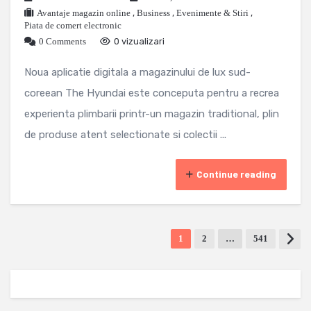
Avantaje magazin online
,
Business
,
Evenimente & Stiri
,
Piata de comert electronic
0 Comments
0 vizualizari
Noua aplicatie digitala a magazinului de lux sud-
coreean The Hyundai este conceputa pentru a recrea
experienta plimbarii printr-un magazin traditional, plin
de produse atent selectionate si colectii ...
Continue reading
1
2
…
541