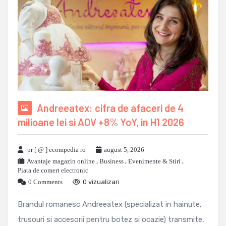
Andreeatex: cifra de afaceri de 4
milioane lei si AOV +8% YoY, in H1 2026
pr [ @ ] ecompedia ro
august 5, 2026
Avantaje magazin online
,
Business
,
Evenimente & Stiri
,
Piata de comert electronic
0 Comments
0 vizualizari
Brandul romanesc Andreeatex (specializat in hainute,
trusouri si accesorii pentru botez si ocazie) transmite,