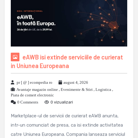
eAWB isi extinde serviciile de curierat
in Uniunea Europeana
pr [ @ ] ecompedia ro
august 4, 2026
Avantaje magazin online
,
Evenimente & Stiri
,
Logistica
,
Piata de comert electronic
0 Comments
0 vizualizari
Marketplace-ul de servicii de curierat eAWB anunta,
intr-un comunciat de presa, ca isi extinde activitatea
catre Uniunea Europeana. Compania lanseaza serviciul