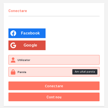
Conectare
Facebook
Google
Am uitat parola