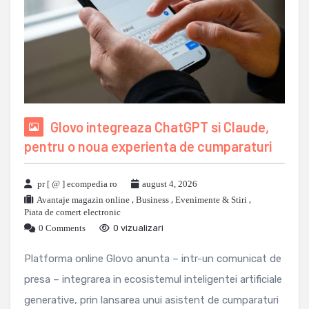
Glovo integreaza ChatGPT si Claude,
pentru o noua experienta de cumparaturi
pr [ @ ] ecompedia ro
august 4, 2026
Avantaje magazin online
,
Business
,
Evenimente & Stiri
,
Piata de comert electronic
0 Comments
0 vizualizari
Platforma online Glovo anunta – intr-un comunicat de
presa – integrarea in ecosistemul inteligentei artificiale
generative, prin lansarea unui asistent de cumparaturi