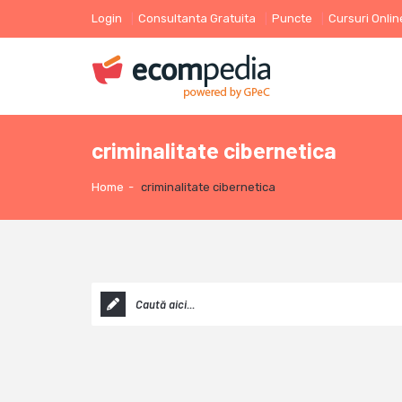
Login
Consultanta Gratuita
Puncte
Cursuri Onlin
criminalitate cibernetica
Home
-
criminalitate cibernetica