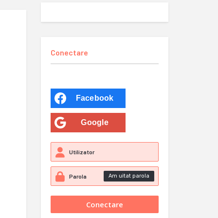
Conectare
Facebook
Google
Am uitat parola