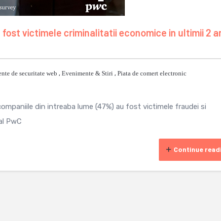
ost victimele criminalitatii economice in ultimii 2 a
nte de securitate web
,
Evenimente & Stiri
,
Piata de comert electronic
companiile din intreaba lume (47%) au fost victimele fraudei si
ual PwC
Continue read