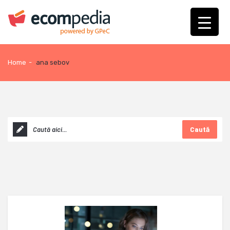
Home
-
ana sebov
Caută