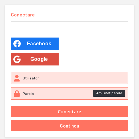
Conectare
Facebook
Google
Am uitat parola