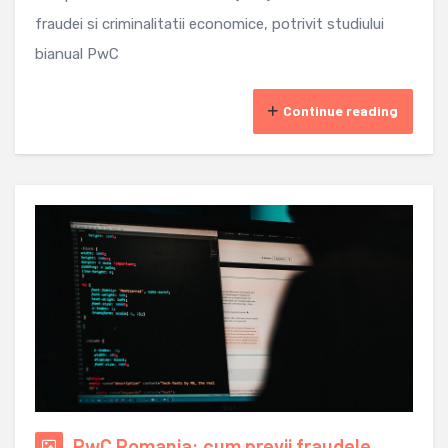
fraudei si criminalitatii economice, potrivit studiului
bianual PwC
Continue reading
PwC Romania: cum previi fraudele