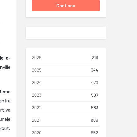
2026
216
le e-
nville
2025
344
2024
470
steme
2023
507
pentru
2022
583
rt va
unele
2021
689
kout,
2020
652