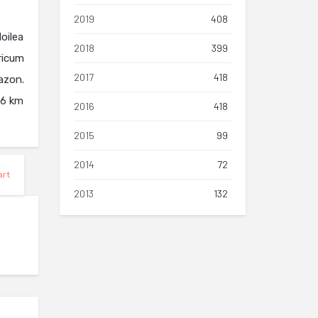
2019
408
oilea
2018
399
ricum
2017
418
azon.
16 km
2016
418
2015
99
2014
72
rt
2013
132