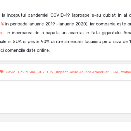
 la inceputul pandemiei COVID-19 (aproape s-au dublat in al d
7%
in perioada ianuarie 2019 –ianuarie 2020), iar compania este o
ce
, in incercarea de a capata un avantaj in fata gigantului Am
ale in SUA si peste 90% dintre americani locuiesc pe o raza de 
ici comenzile date online.
Covid
,
Covid Sua
,
COVID-19
,
Impact Covid Asupra Afacerilor
,
SUA
,
Walma