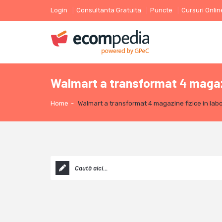
Login
Consultanta Gratuita
Puncte
Cursuri Onlin
Walmart a transformat 4 magaz
Home
-
Walmart a transformat 4 magazine fizice in l