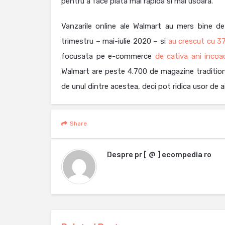
pentru a face plata mai rapida si mai usoara.
Vanzarile online ale Walmart au mers bine de
trimestru – mai-iulie 2020 – si
au crescut cu 3
focusata pe e-commerce
de cativa ani incoa
Walmart are peste 4.700 de magazine tradition
de unul dintre acestea, deci pot ridica usor de a
Share
Despre
pr [ @ ] ecompedia ro