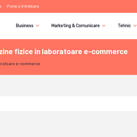
e
Pune o întrebare
Business
Marketing & Comunicare
Tehnic
ine fizice in laboratoare e-commerce
aboratoare e-commerce