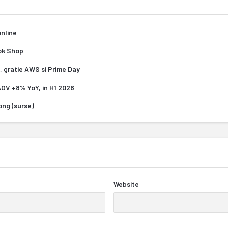
online
Tok Shop
, gratie AWS si Prime Day
 AOV +8% YoY, in H1 2026
Kong (surse)
Website