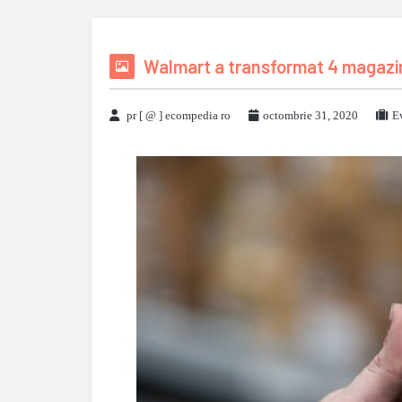
Walmart a transformat 4 magazin
pr [ @ ] ecompedia ro
octombrie 31, 2020
E