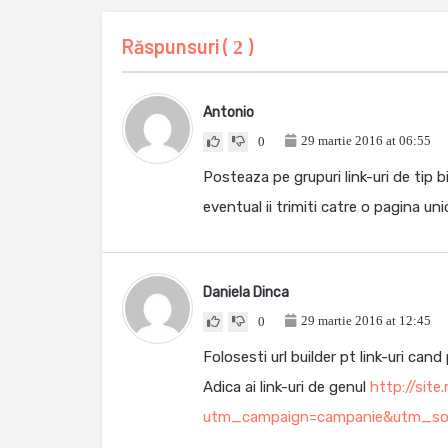
Răspunsuri (
)
2
Antonio
29 martie 2016 at 06:55
0
Posteaza pe grupuri link-uri de tip b
eventual ii trimiti catre o pagina uni
Daniela Dinca
29 martie 2016 at 12:45
0
Folosesti url builder pt link-uri can
Adica ai link-uri de genul
http://site
utm_campaign=campanie&utm_so