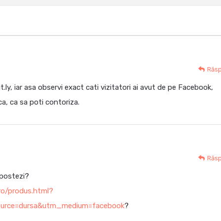
Răs
it.ly, iar asa observi exact cati vizitatori ai avut de pe Facebook,
ca, ca sa poti contoriza.
Răs
d postezi?
.ro/produs.html?
urce=dursa&utm_medium=facebook
?