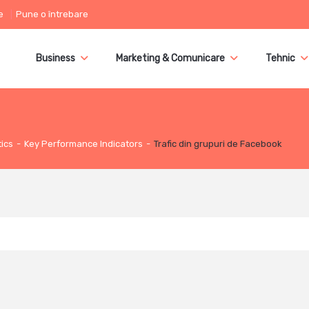
e
Pune o întrebare
Business
Marketing & Comunicare
Tehnic
tics
-
Key Performance Indicators
-
Trafic din grupuri de Facebook