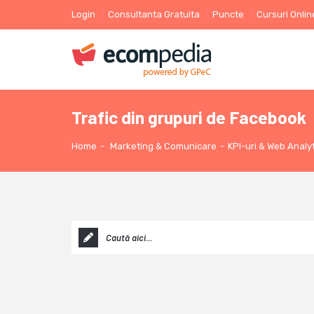
Login
Consultanta Gratuita
Puncte
Cursuri Onlin
Trafic din grupuri de Facebook
Home
-
Marketing & Comunicare
-
KPI-uri & Web Analy