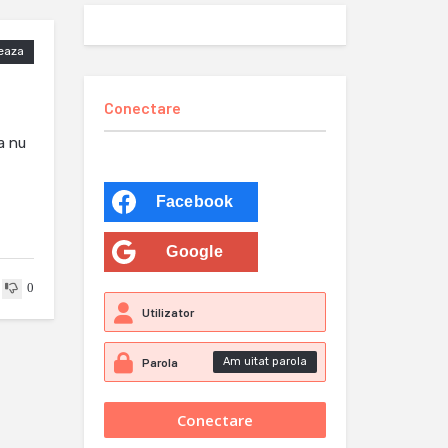
eaza
Conectare
a nu
Facebook
Google
0
Am uitat parola