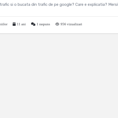
rafic si o bucata din trafic de pe google? Care e explicatia? Mersi
iilor
11 ani
1
raspuns
956 vizualizari