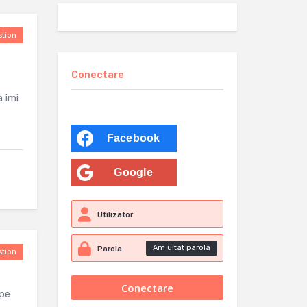
tion
Conectare
 imi
Facebook
Google
Am uitat parola
tion
 pe