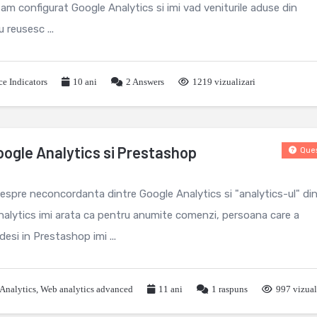
 configurat Google Analytics si imi vad veniturile aduse din
reusesc ...
e Indicators
10 ani
2
Answers
1219 vizualizari
ogle Analytics si Prestashop
Ques
despre neconcordanta dintre Google Analytics si "analytics-ul" di
Analytics imi arata ca pentru anumite comenzi, persoana care a
esi in Prestashop imi ...
Analytics
,
Web analytics advanced
11 ani
1
raspuns
997 vizual