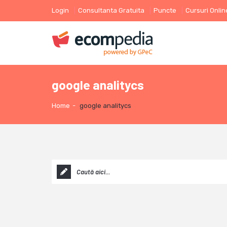
Login
Consultanta Gratuita
Puncte
Cursuri Onlin
google analitycs
Home
-
google analitycs