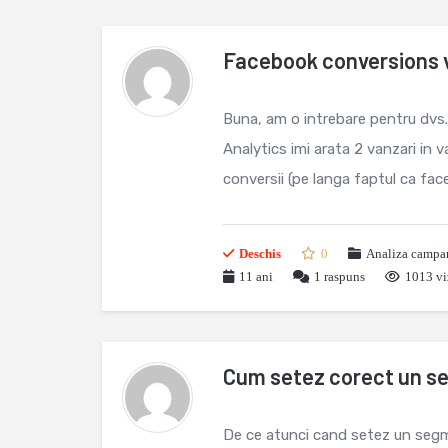
Facebook conversions v
Buna, am o intrebare pentru dvs
Analytics imi arata 2 vanzari in
conversii (pe langa faptul ca fac
Deschis
0
Analiza campan
11 ani
1
raspuns
1013 vi
Cum setez corect un se
De ce atunci cand setez un segmen