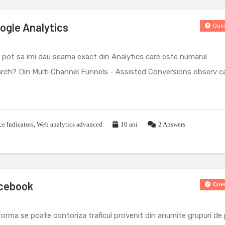
oogle Analytics
Ques
 pot sa imi dau seama exact din Analytics care este numarul
earch? Din Multi Channel Funnels - Assisted Conversions observ ca
e Indicators
,
Web analytics advanced
10 ani
2
Answers
acebook
Ques
forma se poate contoriza traficul provenit din anumite grupuri de