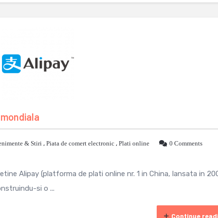
 mondiala
nimente & Stiri
,
Piata de comert electronic
,
Plati online
0 Comments
ine Alipay (platforma de plati online nr. 1 in China, lansata in 20
struindu-si o ...
Continue read