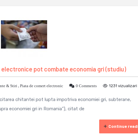
e electronice pot combate economia gri (studiu)
te & Stiri
,
Piata de comert electronic
0 Comments
1231 vizualizari
licitarea chitantei pot lupta impotriva economiei gri, subterane,
pra economiei gri in Romania”), citat de
Continue read