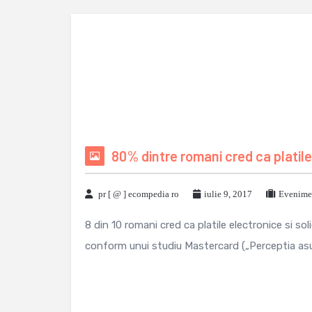
80% dintre romani cred ca platil
pr [ @ ] ecompedia ro
iulie 9, 2017
Evenimen
8 din 10 romani cred ca platile electronice si so
conform unui studiu Mastercard („Perceptia asu