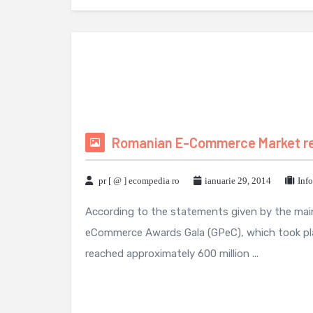
Romanian E-Commerce Market rea
pr [ @ ] ecompedia ro
ianuarie 29, 2014
Info
According to the statements given by the mai
eCommerce Awards Gala (GPeC), which took plac
reached approximately 600 million ...