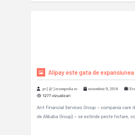
Alipay este gata de expansiunea
pr [ @ ] ecompedia ro
noiembrie 9, 2016
Eve
1277 vizualizari
Ant Financial Services Group – compania care det
de Alibaba Group) – se extinde peste hotare, con