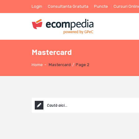
Login
Consultanta Gratuita
Puncte
Cursuri Onlin
Mastercard
Home
-
Mastercard
/
Page 2