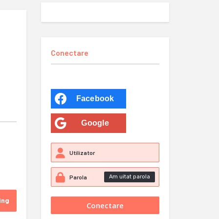
Conectare
Facebook
Google
Am uitat parola
ing