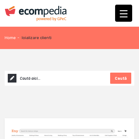
Home
-
loializare clienti
Caută