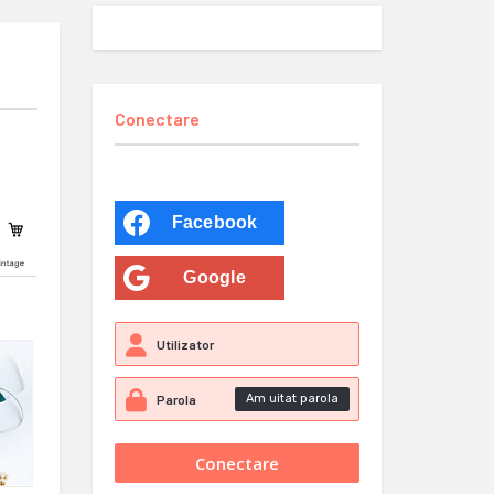
Conectare
Facebook
Google
Am uitat parola