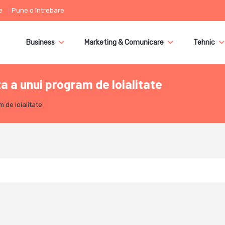
e
Pune o întrebare
Business
Marketing & Comunicare
Tehnic
 a unui program de loialitate
 de loialitate