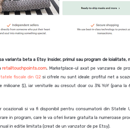
a varianta beta a Etsy Insider, primul sau program de loialitate, 
a
retailtouchpoints.com
.
Marketplace-ul axat pe vanzarea de pr
ltatele fiscale din Q2
si cifrele nu sunt ideale: profitul net a sca
 milioane $), iar veniturile au crescut doar cu 3% YoY (pana la 
or ocazionali si va fi disponibil pentru consumatorii din Statele U
trare in program, care le va oferi livrare gratuita la numeroase pr
nual in editie limitata (creat de un vanzator de pe Etsy).