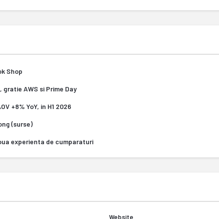
Tok Shop
, gratie AWS si Prime Day
 AOV +8% YoY, in H1 2026
Kong (surse)
oua experienta de cumparaturi
Website