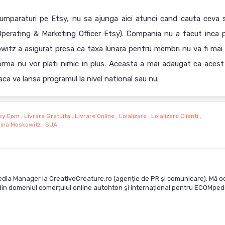
cumparaturi pe Etsy, nu sa ajunga aici atunci cand cauta ceva 
perating & Marketing Officer Etsy). Compania nu a facut inca p
owitz a asigurat presa ca taxa lunara pentru membri nu va fi mai
forma nu vor plati nimic in plus. Aceasta a mai adaugat ca acest
a va lansa programul la nivel national sau nu.
sy.com
,
Livrare Gratuita
,
Livrare Online
,
Loializare
,
Loializare Clienti
,
ina Moskowitz
,
SUA
edia Manager la CreativeCreature.ro (agenție de PR și comunicare). Mă o
te din domeniul comerţului online autohton şi internaţional pentru ECOMped