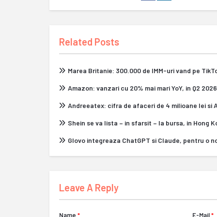
Related Posts
Marea Britanie: 300.000 de IMM-uri vand pe Tik
Amazon: vanzari cu 20% mai mari YoY, in Q2 2026
Andreeatex: cifra de afaceri de 4 milioane lei si
Shein se va lista – in sfarsit – la bursa, in Hong 
Glovo integreaza ChatGPT si Claude, pentru o n
Leave A Reply
Name
*
E-Mail
*