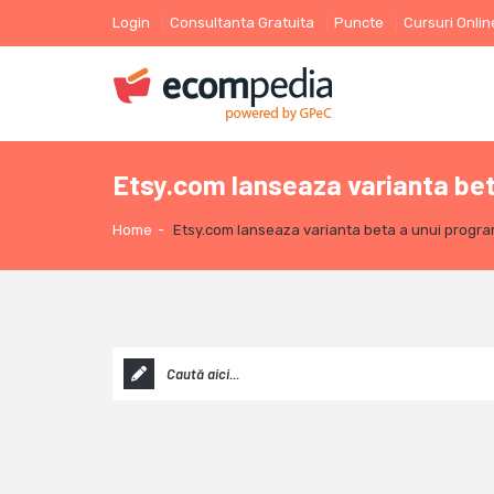
Login
Consultanta Gratuita
Puncte
Cursuri Onlin
Etsy.com lanseaza varianta beta
Home
-
Etsy.com lanseaza varianta beta a unui program