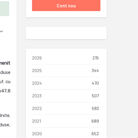
2026
215
menit
2025
344
oduse
zut cu
2024
470
647,8
2023
507
2022
583
nite.
2021
689
oduse,
2020
652