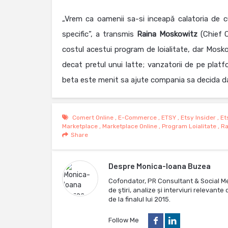
„Vrem ca oamenii sa-si inceapă calatoria de 
specific”, a transmis
Raina
Moskowitz
(Chief O
costul acestui program de loialitate, dar Mosk
decat pretul unui latte; vanzatorii de pe plat
beta este menit sa ajute compania sa decida dac
Comert Online
,
E-Commerce
,
ETSY
,
Etsy Insider
,
Et
Marketplace
,
Marketplace Online
,
Program Loialitate
,
Ra
Share
Despre
Monica-Ioana Buzea
Cofondator, PR Consultant & Social M
de ştiri, analize și interviuri relevan
de la finalul lui 2015.
Follow Me