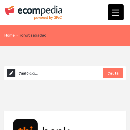
Home
-
ionut sabadac
Caută