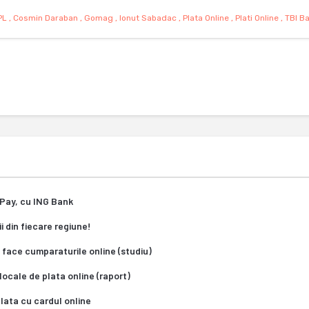
PL
,
Cosmin Daraban
,
Gomag
,
Ionut Sabadac
,
Plata Online
,
Plati Online
,
TBI B
oPay, cu ING Bank
i din fiecare regiune!
e face cumparaturile online (studiu)
locale de plata online (raport)
lata cu cardul online