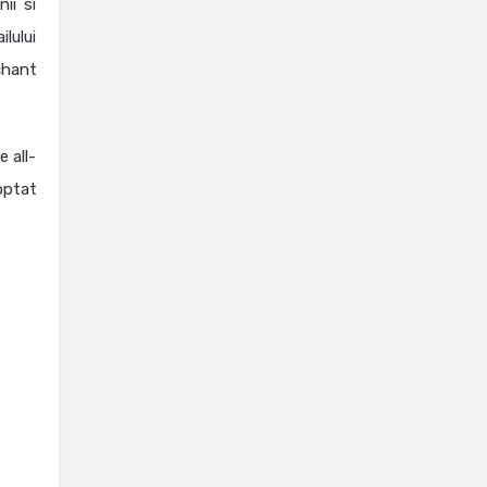
ii si
lului
chant
 all-
optat