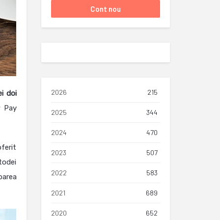
2026
215
i doi
w Pay
2025
344
2024
470
oferit
2023
507
todei
2022
583
oarea
2021
689
2020
652