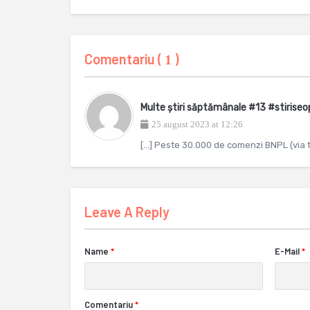
Comentariu (
)
1
Multe știri săptămânale #13 #stiris
25 august 2023 at 12:26
[…] Peste 30.000 de comenzi BNPL (via t
Leave A Reply
Name
*
E-Mail
*
Comentariu
*