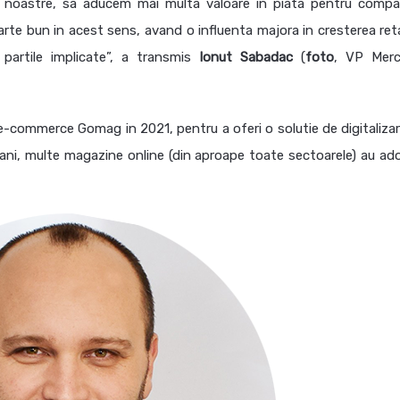
e noastre, sa aducem mai multa valoare in piata pentru compan
e bun in acest sens, avand o influenta majora in cresterea retai
partile implicate”, a transmis
Ionut
Sabadac
(
foto
, VP Mer
-commerce Gomag in 2021, pentru a oferi o solutie de digitalizare
 2 ani, multe magazine online (din aproape toate sectoarele) au ad