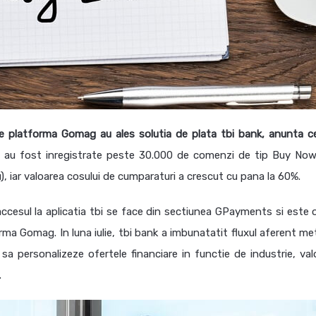
e pe platforma Gomag au ales solutia de plata tbi bank, anunta ce
, au fost inregistrate peste 30.000 de comenzi de tip Buy No
 iar valoarea cosului de cumparaturi a crescut cu pana la 60%.
, accesul la aplicatia tbi se face din sectiunea GPayments si este 
rma Gomag. In luna iulie, tbi bank a imbunatatit fluxul aferent me
r sa personalizeze ofertele financiare in functie de industrie, val
.