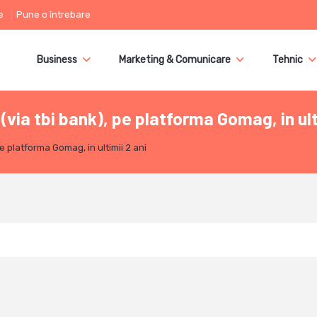
e
Pune o întrebare
Business
Marketing & Comunicare
Tehnic
ia tbi bank), pe platforma Gomag, in ulti
 platforma Gomag, in ultimii 2 ani