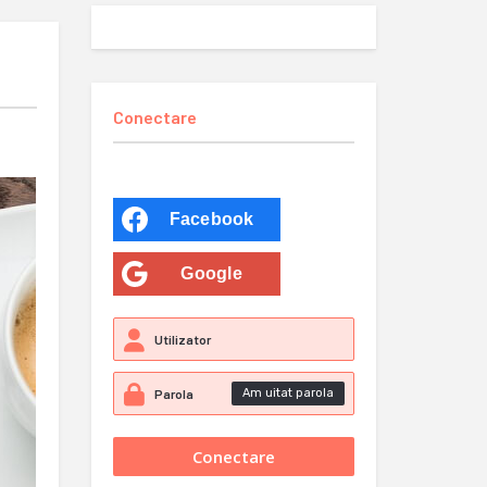
Conectare
Facebook
Google
Am uitat parola