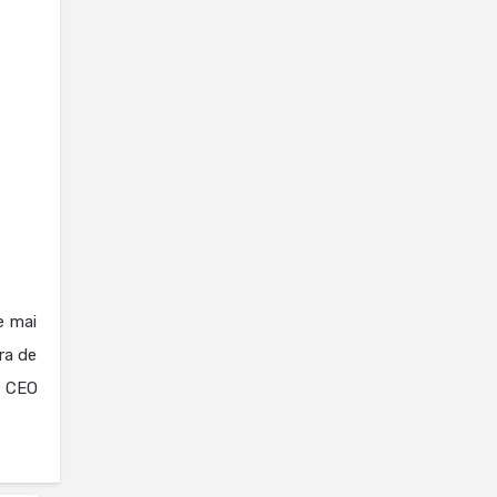
e mai
ra de
, CEO