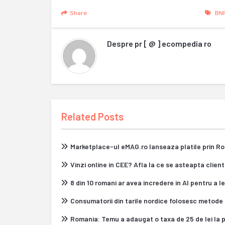
Share
BN
Despre
pr [ @ ] ecompedia ro
Related Posts
Marketplace-ul eMAG.ro lanseaza platile prin R
Vinzi online in CEE? Afla la ce se asteapta clienti
8 din 10 romani ar avea incredere in AI pentru a l
Consumatorii din tarile nordice folosesc metode 
Romania: Temu a adaugat o taxa de 25 de lei la p