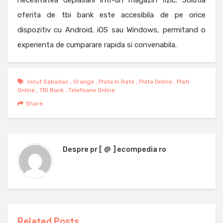
necesitatea deplasarii intr-un magazin fizic. Solutia
oferita de tbi bank este accesibila de pe orice
dispozitiv cu Android, iOS sau Windows, permitand o
experienta de cumparare rapida si convenabila.
Ionut Sabadac
,
Orange
,
Plata In Rate
,
Plata Online
,
Plati
Online
,
TBI Bank
,
Telefoane Online
Share
Despre
pr [ @ ] ecompedia ro
Related Posts