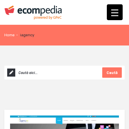
Home
-
iagency
Caută