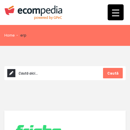
Home
-
erp
Caută