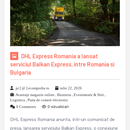
DHL Express Romania a lansat
serviciul Balkan Express, intre Romania si
Bulgaria
pr [ @ ] ecompedia ro
iulie 22, 2026
Avantaje magazin online
,
Business
,
Evenimente & Stiri
,
Logistica
,
Piata de comert electronic
0 Comments
0 vizualizari
DHL Express Romania anunta, intr-un comunicat de
presa, lansarea serviciului Balkan Express, o conexiune