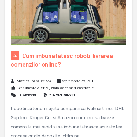
Cum imbunatatesc robotii livrarea
comenzilor online?
Monica-Ioana Buzea
septembrie 25, 2019
Evenimente & Stiri
,
Piata de comert electronic
1 Comment
914 vizualizari
Robotii autonomi ajuta companii ca Walmart Inc., DHL,
Gap Inc., Kroger Co. si Amazon.com Inc. sa livreze
comenzile mai rapid si sa imbunatateasca acuratetea
proceselor din depozite, citim pe