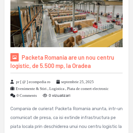
Packeta Romania are un nou centru
logistic, de 5.500 mp, la Oradea
pr [ @ ] ecompedia ro
septembrie 25, 2025
Evenimente & Stiri
,
Logistica
,
Piata de comert electronic
0 Comments
0 vizualizari
Compania de curierat Packeta Romania anunta, intr-un
comunicat de presa, ca isi extinde infrastructura pe
piata locala prin deschiderea unui nou centru logistic la