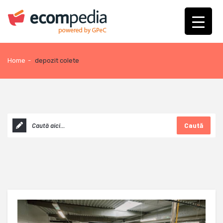
Home
-
depozit colete
Caută