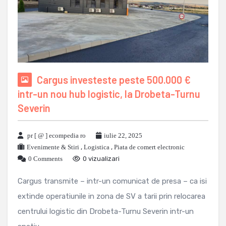
Cargus investeste peste 500.000 €
intr-un nou hub logistic, la Drobeta-Turnu
Severin
pr [ @ ] ecompedia ro
iulie 22, 2025
Evenimente & Stiri
,
Logistica
,
Piata de comert electronic
0 Comments
0 vizualizari
Cargus transmite – intr-un comunicat de presa – ca isi
extinde operatiunile in zona de SV a tarii prin relocarea
centrului logistic din Drobeta-Turnu Severin intr-un