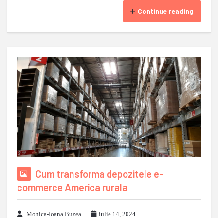
Continue reading
Cum transforma depozitele e-
commerce America rurala
Monica-Ioana Buzea
iulie 14, 2024