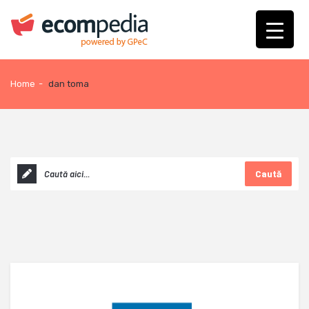
Home
-
dan toma
Caută