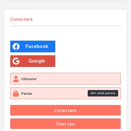
Conectare
Facebook
Google
Am uitat parola