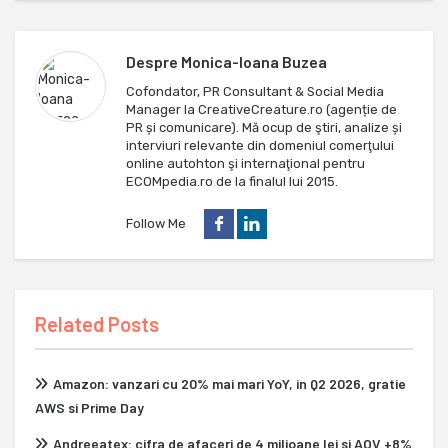
Despre
Monica-Ioana Buzea
Cofondator, PR Consultant & Social Media
Manager la CreativeCreature.ro (agenție de
PR și comunicare). Mă ocup de ştiri, analize și
interviuri relevante din domeniul comerţului
online autohton şi internaţional pentru
ECOMpedia.ro de la finalul lui 2015.
Follow Me
Related Posts
Amazon: vanzari cu 20% mai mari YoY, in Q2 2026, gratie
AWS si Prime Day
Andreeatex: cifra de afaceri de 4 milioane lei si AOV +8%