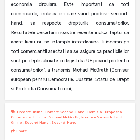
economia circulara. Este important ca toti
comerciantii, inclusiv cei care vand produse second-
hand, sa respecte drepturile consumatorilor.
Rezultatele cercetarii noastre recente indica faptul ca
acest lucru nu se intampla intotdeauna. Ii indemn pe
toti comerciantii afectati sa se asigure ca practicile lor
sunt pe deplin aliniate cu legislatia UE privind protectia
consumatorilor”, a transmis
Michael McGrath
(Comisar
european pentru Democratie, Justitie, Statul de Drept
si Protectia Consumatorului).
Comert Online
,
Comert Second-Hand
,
Comisia Europeana
,
E-
Commerce
,
Europa
,
Michael McGrath
,
Produse Second-Hand
Online
,
Second Hand
,
Second-Hand
Share