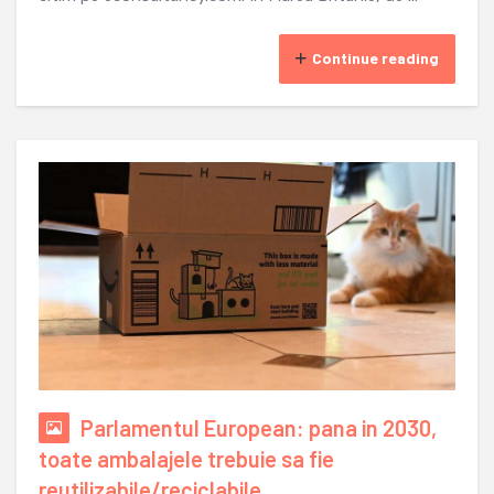
Continue reading
Parlamentul European: pana in 2030,
toate ambalajele trebuie sa fie
reutilizabile/reciclabile