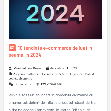
10 tendinte e-commerce de luat in
seama, in 2024
Monica-Ioana Buzea
decembrie 21, 2023
Alegerea platformei
,
Evenimente & Stiri
,
Logistica
,
Piata de
comert electronic
0 Comments
189 vizualizari
2023 a fost un an incert in domeniul vanzarilor cu
amanuntul, definit de inflatie si costul ridicat de trai,
citim pe econsultancy.com. In Marea Britanie, de ...