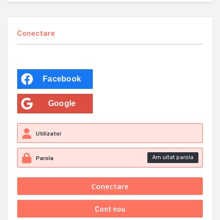
Conectare
Facebook
Google
Am uitat parola