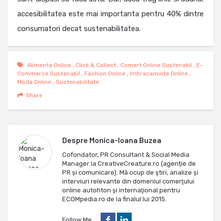
accesibilitatea este mai importanta pentru 40% dintre
consumatori decat sustenabilitatea.
Alimente Online
,
Click & Collect
,
Comert Online Sustenabil
,
E-
Commerce Sustenabil
,
Fashion Online
,
Imbracaminte Online
,
Moda Online
,
Sustenabilitate
Share
Despre
Monica-Ioana Buzea
Cofondator, PR Consultant & Social Media
Manager la CreativeCreature.ro (agenție de
PR și comunicare). Mă ocup de ştiri, analize și
interviuri relevante din domeniul comerţului
online autohton şi internaţional pentru
ECOMpedia.ro de la finalul lui 2015.
Follow Me