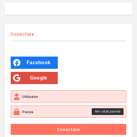
Conectare
Facebook
Google
Am uitat parola