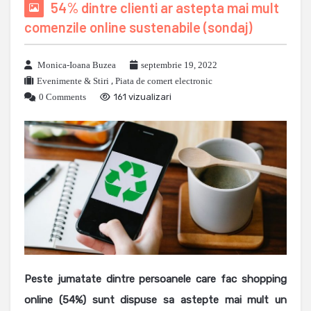
54% dintre clienti ar astepta mai mult
comenzile online sustenabile (sondaj)
Monica-Ioana Buzea
septembrie 19, 2022
Evenimente & Stiri
,
Piata de comert electronic
0 Comments
161 vizualizari
Peste jumatate dintre persoanele care fac shopping
online (54%) sunt dispuse sa astepte mai mult un