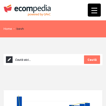
Home
-
bevh
Caută