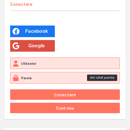
Conectare
Facebook
Google
Am uitat parola