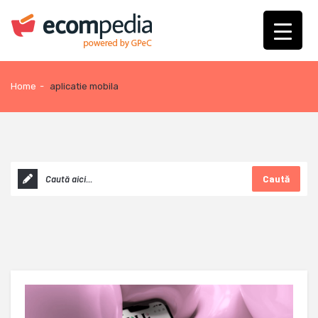
Home
-
aplicatie mobila
Caută