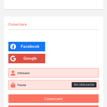
Conectare
Facebook
Google
Am uitat parola