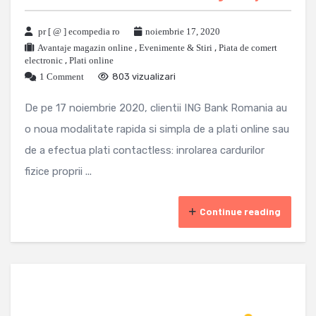
pr [ @ ] ecompedia ro
noiembrie 17, 2020
Avantaje magazin online
,
Evenimente & Stiri
,
Piata de comert
electronic
,
Plati online
1 Comment
803 vizualizari
De pe 17 noiembrie 2020, clientii ING Bank Romania au
o noua modalitate rapida si simpla de a plati online sau
de a efectua plati contactless: inrolarea cardurilor
fizice proprii ...
Continue reading