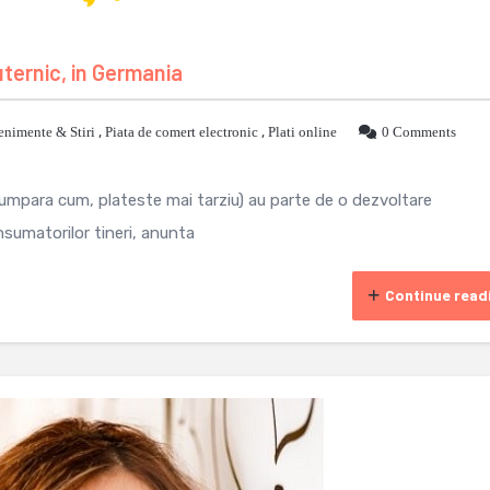
uternic, in Germania
enimente & Stiri
,
Piata de comert electronic
,
Plati online
0 Comments
cumpara cum, plateste mai tarziu) au parte de o dezvoltare
nsumatorilor tineri, anunta
Continue read