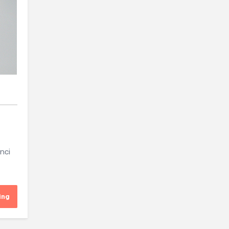
nci
ing