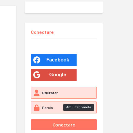
Conectare
Facebook
Google
Am uitat parola