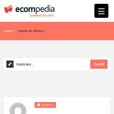
Home
-
retele de afiliere
Caută
Question