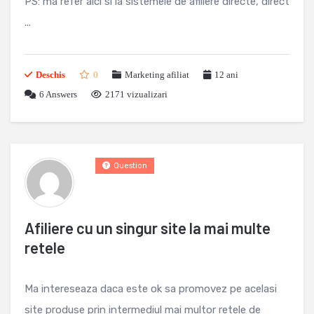
PS: ma refer aici si la sistemele de afiliere directe, direct
...
Deschis
0
Marketing afiliat
12 ani
6
Answers
2171 vizualizari
Question
Afiliere cu un singur site la mai multe
retele
Ma intereseaza daca este ok sa promovez pe acelasi
site produse prin intermediul mai multor retele de