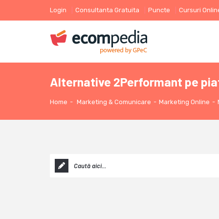
Login
Consultanta Gratuita
Puncte
Cursuri Onlin
Alternative 2Performant pe pia
Home
-
Marketing & Comunicare
-
Marketing Online
-