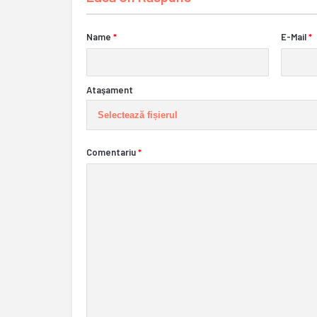
Name
*
E-Mail
*
Ataşament
Selectează fișierul
Comentariu
*