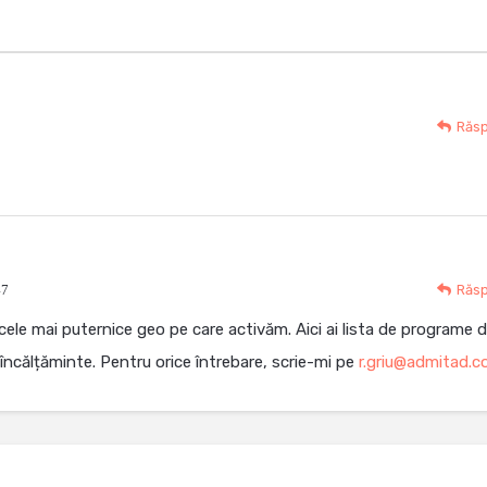
Răs
47
Răs
le mai puternice geo pe care activăm. Aici ai lista de programe 
 încălțăminte. Pentru orice întrebare, scrie-mi pe
r.griu@admitad.