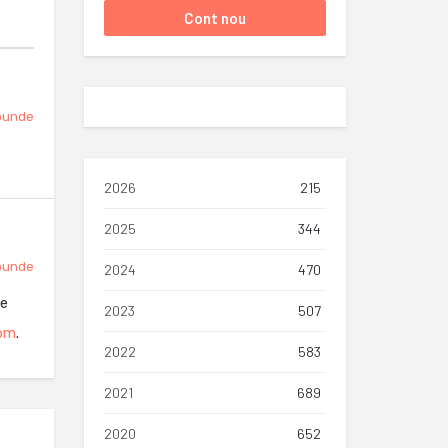
punde
2026
215
2025
344
punde
2024
470
de
2023
507
com
.
2022
583
2021
689
2020
652