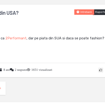
din USA?
Raport
Intrebare
e ca
2Performant
, dar pe piata din SUA si daca se poate fashion?
8 ani
2 raspuns
1651 vizualizari
A