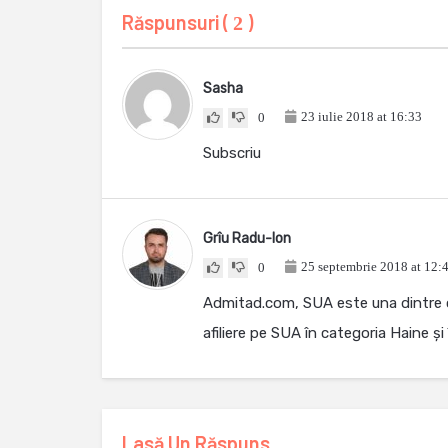
Răspunsuri (
)
2
Sasha
23 iulie 2018 at 16:33
0
Subscriu
Grîu Radu-Ion
25 septembrie 2018 at 12:
0
Admitad.com, SUA este una dintre ce
afiliere pe SUA în categoria Haine și
Lasă Un Răspuns