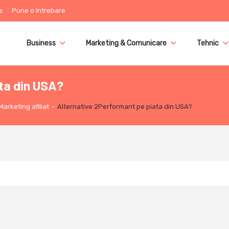
e
Pune o întrebare
Business
Marketing & Comunicare
Tehnic
ta din USA?
Marketing afiliat
-
Alternative 2Performant pe piata din USA?