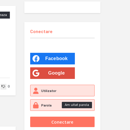
eaza
Conectare
Facebook
Google
0
Am uitat parola