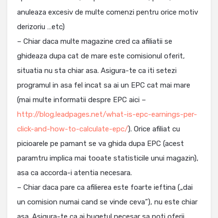
anuleaza excesiv de multe comenzi pentru orice motiv
derizoriu …etc)
– Chiar daca multe magazine cred ca afiliatii se
ghideaza dupa cat de mare este comisionul oferit,
situatia nu sta chiar asa. Asigura-te ca iti setezi
programul in asa fel incat sa ai un EPC cat mai mare
(mai multe informatii despre EPC aici –
http://blog.leadpages.net/what-is-epc-earnings-per-
click-and-how-to-calculate-epc/
). Orice afiliat cu
picioarele pe pamant se va ghida dupa EPC (acest
paramtru implica mai tooate statisticile unui magazin),
asa ca accorda-i atentia necesara.
– Chiar daca pare ca afilierea este foarte ieftina („dai
un comision numai cand se vinde ceva”), nu este chiar
asa. Asigura-te ca ai bugetul necesar sa poti oferii