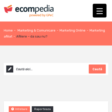
Home
-
Marketing & Comunicare
-
Marketing Online
-
Marketing
afiliat
-
Afiliere – da sau nu?
Caută
Raporteaza
Intrebare