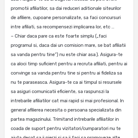
promotii afiliatilor, sa dai reduceri aditionale siteurilor
de afiliere, cupoane personalizate, sa faci concursuri
intre afiliati, sa recompensezi implicarea lor, etc …
– Chiar daca pare ca este foarte simplu („faci
programul si, daca dai un comision mare, se bat afiliatii
sa vanda pentru tine”) nu este chiar asa:). Asigura-te
ca aloci timp suficient pentru a recruta afiliati, pentru ai
convinge sa vanda pentru tine si pentru ai fideliza sa
nu te paraseasca. Asigura-te ca ai timpul si resursele
sa asiguri comunicatii eficiente, sa raspunszi la
intrebarile afiliatilor cat mai rapid si mai profesional. In
general afilierea necesita o persoana specializata din
partea magazinului. Trimitand intrebarile afiliatilor in
coada de suport pentru vizitatori/cumparatori nu te
ajuta decat sa ii pierzi si sa ii faci sa promoveze alte