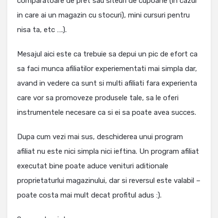
comparatoare de pret sau siteuri de cupoane (in cazul
in care ai un magazin cu stocuri), mini cursuri pentru
nisa ta, etc ….).
Mesajul aici este ca trebuie sa depui un pic de efort ca
sa faci munca afiliatilor experiementati mai simpla dar,
avand in vedere ca sunt si multi afiliati fara experienta
care vor sa promoveze produsele tale, sa le oferi
instrumentele necesare ca si ei sa poate avea succes.
Dupa cum vezi mai sus, deschiderea unui program
afiliat nu este nici simpla nici ieftina. Un program afiliat
executat bine poate aduce venituri aditionale
proprietaturlui magazinului, dar si reversul este valabil –
poate costa mai mult decat profitul adus :).