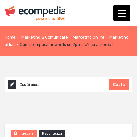
Home
-
Marketing & Comunicare
-
Marketing Online
-
Marketing
afiliat
-
Cum se impaca adwords cu 2parale? cu afilierea?
Caută
Raporteaza
Intrebare