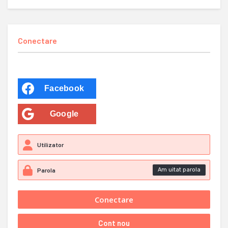
Conectare
Facebook
Google
Am uitat parola