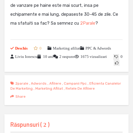
de vanzare pe haine este mai scurt, insa pe
echipamente e mai lung, depaseste 30-45 de zile. Ce
ma sfatuiti sa fac? Sa semnez cu
2Parale
?
Deschis
0
Marketing afiliat
PPC & Adwords
Liviu Ionescu
10 ani
2 raspuns
1675 vizualizari
0
2parale
,
Adwords
,
Afiliere
,
Campanii Ppc
,
Eficienta Canalelor
De Marketing
,
Marketing Afiliat
,
Retele De Afiliere
Share
Răspunsuri (
)
2