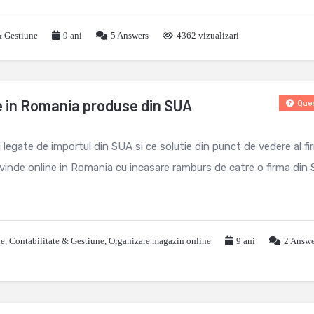
& Gestiune
9 ani
5
Answers
4362 vizualizari
ne in Romania produse din SUA
Ques
i legate de importul din SUA si ce solutie din punct de vedere al fi
 vinde online in Romania cu incasare ramburs de catre o firma din
le
,
Contabilitate & Gestiune
,
Organizare magazin online
9 ani
2
Answe