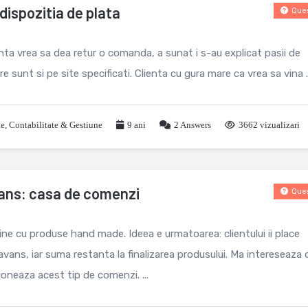
dispozitia de plata
Ques
nta vrea sa dea retur o comanda, a sunat i s-au explicat pasii de
are sunt si pe site specificati. Clienta cu gura mare ca vrea sa vina ..
le
,
Contabilitate & Gestiune
9 ani
2
Answers
3662 vizualizari
ans: casa de comenzi
Ques
ne cu produse hand made. Ideea e urmatoarea: clientului ii place
vans, iar suma restanta la finalizarea produsului. Ma intereseaza 
oneaza acest tip de comenzi. ...