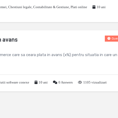
ormei
,
Chestiuni legale
,
Contabilitate & Gestiune
,
Plati online
10 ani
n avans
Ques
rce care sa ceara plata in avans (x%) pentru situatia in care un
lutii software conexe
10 ani
0
Answers
1105 vizualizari