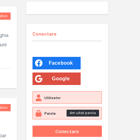
tion
Conectare
ghia
urii
Facebook
Google
tion
Am uitat parola
oar