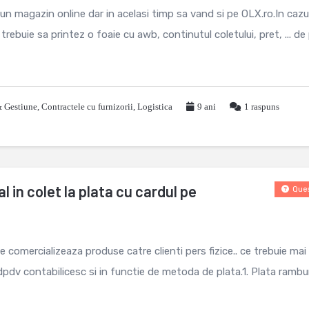
un magazin online dar in acelasi timp sa vand si pe OLX.ro.In cazul
 trebuie sa printez o foaie cu awb, continutul coletului, pret, ... de
& Gestiune
,
Contractele cu furnizorii
,
Logistica
9 ani
1
raspuns
l in colet la plata cu cardul pe
Ques
comercializeaza produse catre clienti pers fizice.. ce trebuie mai
dpdv contabilicesc si in functie de metoda de plata.1. Plata rambu