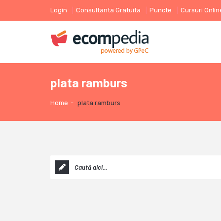
Login
Consultanta Gratuita
Puncte
Cursuri Onlin
plata ramburs
Home
-
plata ramburs