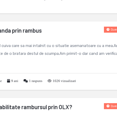
anda prin rambus
Ques
 cuiva care sa mai intalnit cu o situatie asemanatoare cu a mea.
e de o bratara destul de scumpa.Am primit-o dar cand am verific
le
9 ani
1
raspuns
1026 vizualizari
abilitate rambursul prin OLX?
Ques