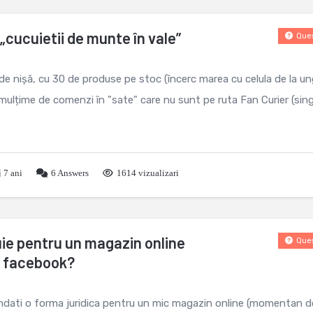
„cucuietii de munte în vale”
Ques
e nișă, cu 30 de produse pe stoc (încerc marea cu celula de la un
mulțime de comenzi în "sate" care nu sunt pe ruta Fan Curier (sing
7 ani
6
Answers
1614 vizualizari
buie pentru un magazin online
Ques
 facebook?
ndati o forma juridica pentru un mic magazin online (momentan d