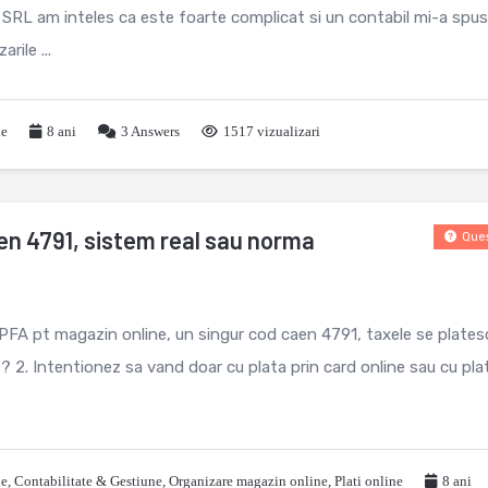
La SRL am inteles ca este foarte complicat si un contabil mi-a spus
ile ...
le
8 ani
3
Answers
1517 vizualizari
en 4791, sistem real sau norma
Ques
 PFA pt magazin online, un singur cod caen 4791, taxele se plates
? 2. Intentionez sa vand doar cu plata prin card online sau cu pla
le
,
Contabilitate & Gestiune
,
Organizare magazin online
,
Plati online
8 ani