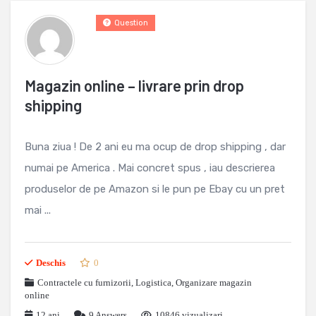
Question
Magazin online – livrare prin drop
shipping
Buna ziua ! De 2 ani eu ma ocup de drop shipping , dar
numai pe America . Mai concret spus , iau descrierea
produselor de pe Amazon si le pun pe Ebay cu un pret
mai ...
Deschis
0
Contractele cu furnizorii
,
Logistica
,
Organizare magazin
online
12 ani
9
Answers
10846 vizualizari