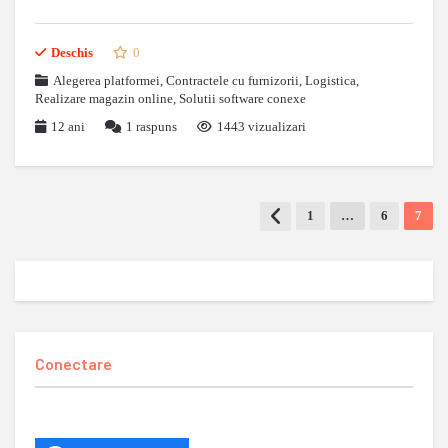
Deschis
0
Alegerea platformei
,
Contractele cu furnizorii
,
Logistica
,
Realizare magazin online
,
Solutii software conexe
12 ani
1
raspuns
1443 vizualizari
1
…
6
7
Conectare