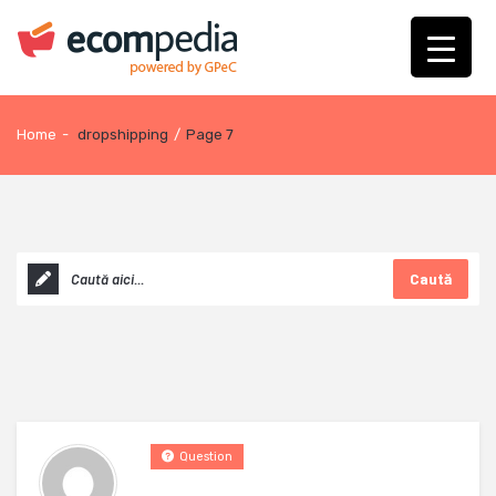
Home
-
dropshipping
/
Page 7
Caută
Question