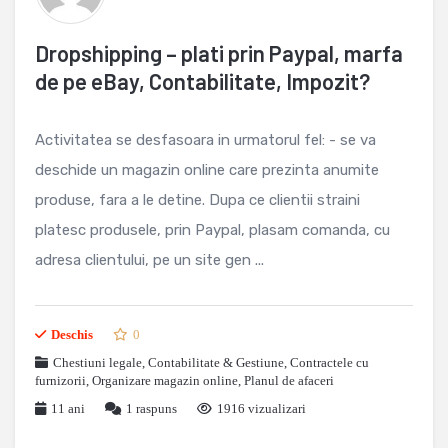
Dropshipping – plati prin Paypal, marfa
de pe eBay, Contabilitate, Impozit?
Activitatea se desfasoara in urmatorul fel: - se va
deschide un magazin online care prezinta anumite
produse, fara a le detine. Dupa ce clientii straini
platesc produsele, prin Paypal, plasam comanda, cu
adresa clientului, pe un site gen ...
Deschis
0
Chestiuni legale
,
Contabilitate & Gestiune
,
Contractele cu
furnizorii
,
Organizare magazin online
,
Planul de afaceri
11 ani
1
raspuns
1916 vizualizari