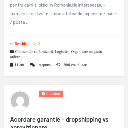
pentru caini si pisici in Romania.Ne intereseaza: -
termenele de livrare - modalitatea de expediere / curier
/ posta ...
Deschis
0
Contractele cu furnizorii
,
Logistica
,
Organizare magazin
online
11 ani
1
raspuns
1906 vizualizari
Question
Acordare garantie – dropshipping vs
aprovizionare