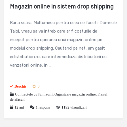
Magazin online in sistem drop shipping
Buna seara. Multumesc pentru ceea ce faceti. Domnule
Taloi, vreau sa va intreb care ar fi costurile de
inceput pentru operarea unui magazin online pe
modelul drop shipping. Cautand pe net, am gasit
edistribution.ro, care intermediaza distribuitorii cu
vanzatorii online. In ...
Deschis
0
Contractele cu furnizorii
,
Organizare magazin online
,
Planul
de afaceri
12 ani
1
raspuns
1192 vizualizari