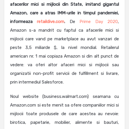
afacerilor mici si mijlocii din State, imitand gigantul
Amazon, care a atras IMM-urile in timpul pandemiei,
informeaza
retaildive.com
.
De
Prime Day 2020
,
Amazon s-a mandrit cu faptul ca afacerile mici si
mijlocii care vand pe marketplace au avut vanzari de
peste 3,5 miliarde $, la nivel mondial. Retailerul
american nr. 1 mai copiaza Amazon si din alt punct de
vedere: va oferi altor afaceri mici si mijlocii sau
organizatii non-profit servicii de fulfillment si livrare,
prin intermediul Salesforce.
Noul website (business.walmart.com) seamana cu
Amazon.com si este menit sa ofere companiilor mici si
mijlocii toate produsele de care acestea au nevoie:
birotica, papetarie, mobilier, alimente si bauturi,