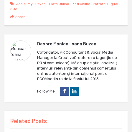
Apple Pay
,
Paypal
,
Plata Online
,
Plati Online
,
Portofel Digital
,
SUA
Share
Despre
Monica-Ioana Buzea
Cofondator, PR Consultant & Social Media
Manager la CreativeCreature.ro (agenție de
PR și comunicare). Mă ocup de ştiri, analize și
interviuri relevante din domeniul comerţului
online autohton şi internaţional pentru
ECOMpedia.ro de la finalul lui 2015.
Follow Me
Related Posts