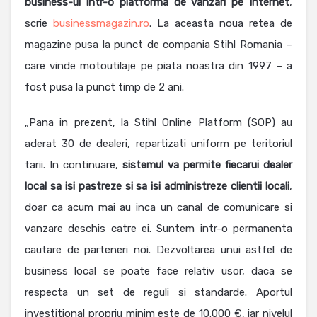
business-ul intr-o platforma de vanzari pe Internet
,
scrie
businessmagazin.ro
. La aceasta noua retea de
magazine pusa la punct de compania Stihl Romania –
care vinde motoutilaje pe piata noastra din 1997 – a
fost pusa la punct timp de 2 ani.
„Pana in prezent, la Stihl Online Platform (SOP) au
aderat 30 de dealeri, repartizati uniform pe teritoriul
tarii. In continuare,
sistemul va permite fiecarui dealer
local sa isi pastreze si sa isi administreze clientii locali
,
doar ca acum mai au inca un canal de comunicare si
vanzare deschis catre ei. Suntem intr-o permanenta
cautare de parteneri noi. Dezvoltarea unui astfel de
business local se poate face relativ usor, daca se
respecta un set de reguli si standarde. Aportul
investitional propriu minim este de 10.000 €, iar nivelul