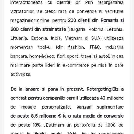
interactioneaza cu clientii lor. Prin retargetarea
vizitatorilor, se cresc rata de conversie si veniturile
magazinelor online: pentru
200 clienti din Romania si
200 clienti din strainatate
(Bulgaria, Polonia, Letonia,
Lituania, Estonia, India, Vietnam si SUA) utilizeaza
momentan tool-ul (din fashion, IT&C, industria
bancara, home&deco, flori, sport, travel si auto), in cea
mai mare parte lideri in e-commerce pe nisa in care
activeaza.
De la lansare si pana in prezent, Retargeting.Biz a
generat pentru companiile care il utilizeaza 40 milioane
de mesaje personalizate, vanzari suplimentare
de peste 8,5 milioane € la o rata medie de conversie
de peste 10%.
„Estimam un portofoliu de 1.000 de
clienti la finalul anului 2016, iar in urmatoarele