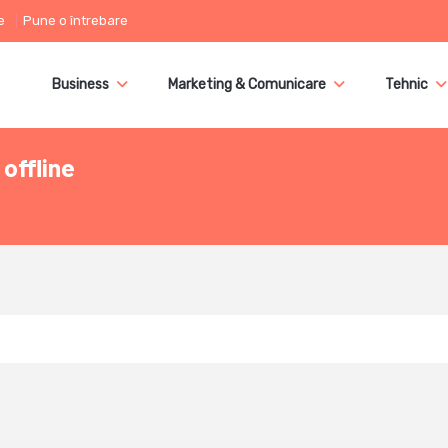
e
Pune o întrebare
Business
Marketing & Comunicare
Tehnic
offline