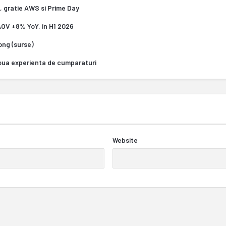
, gratie AWS si Prime Day
 AOV +8% YoY, in H1 2026
Kong (surse)
oua experienta de cumparaturi
Website