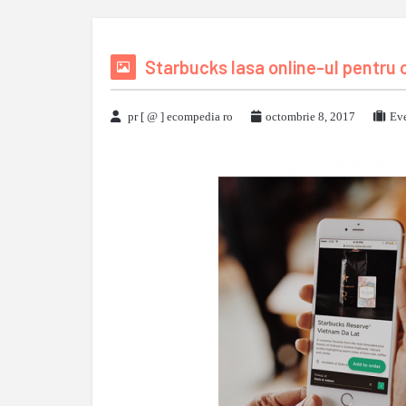
Starbucks lasa online-ul pentru o
pr [ @ ] ecompedia ro
octombrie 8, 2017
Eve