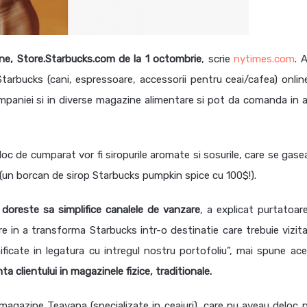
ne, Store.Starbucks.com de la 1 octombrie
, scrie
nytimes.com
. 
tarbucks (cani, espressoare, accessorii pentru ceai/cafea) onlin
companiei si in diverse magazine alimentare si pot da comanda in 
oc de cumparat vor fi siropurile aromate si sosurile, care se gase
 (un borcan de sirop Starbucks pumpkin spice cu 100$!).
doreste sa simplifice canalele de vanzare
, a explicat purtatoar
 in a transforma Starbucks intr-o destinatie care trebuie vizita
nificate in legatura cu intregul nostru portofoliu”, mai spune ace
 clientului in magazinele fizice, traditionale.
magazine Teavana (specializate in ceaiuri), care nu aveau deloc pr