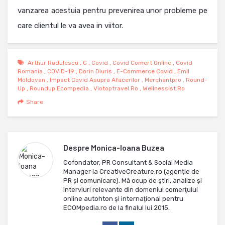
vanzarea acestuia pentru prevenirea unor probleme pe
care clientul le va avea in viitor.
Arthur Radulescu
,
C
,
Covid
,
Covid Comert Online
,
Covid
Romania
,
COVID-19
,
Dorin Diuris
,
E-Commerce Covid
,
Emil
Moldovan
,
Impact Covid Asupra Afacerilor
,
Merchantpro
,
Round-
Up
,
Roundup Ecompedia
,
Viotoptravel.ro
,
Wellnessist.ro
Share
Despre
Monica-Ioana Buzea
Cofondator, PR Consultant & Social Media
Manager la CreativeCreature.ro (agenție de
PR și comunicare). Mă ocup de ştiri, analize și
interviuri relevante din domeniul comerţului
online autohton şi internaţional pentru
ECOMpedia.ro de la finalul lui 2015.