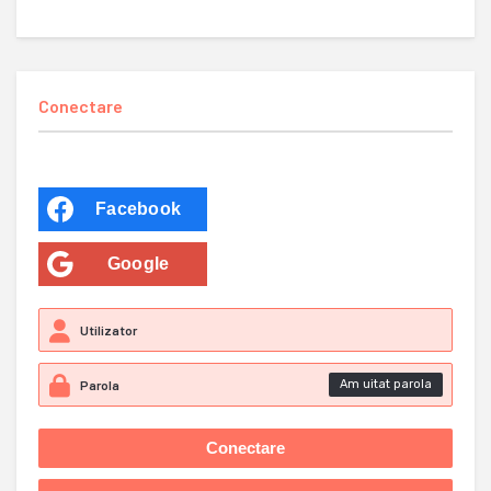
Conectare
Facebook
Google
Am uitat parola