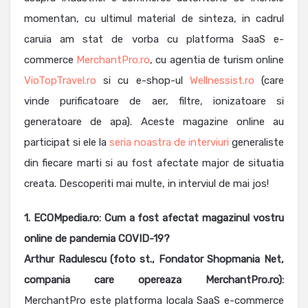
momentan, cu ultimul material de sinteza, in cadrul
caruia am stat de vorba cu platforma SaaS e-
commerce
MerchantPro.ro
, cu agentia de turism online
VioTopTravel.ro
si cu e-shop-ul
Wellnessist.ro
(care
vinde purificatoare de aer, filtre, ionizatoare si
generatoare de apa). Aceste magazine online au
participat si ele la
seria noastra de interviuri
generaliste
din fiecare marti si au fost afectate major de situatia
creata. Descoperiti mai multe, in interviul de mai jos!
1. ECOMpedia.ro: Cum a fost afectat magazinul vostru
online de pandemia COVID-19?
Arthur Radulescu (foto st., Fondator Shopmania Net,
compania care opereaza MerchantPro.ro):
MerchantPro este platforma locala SaaS e-commerce