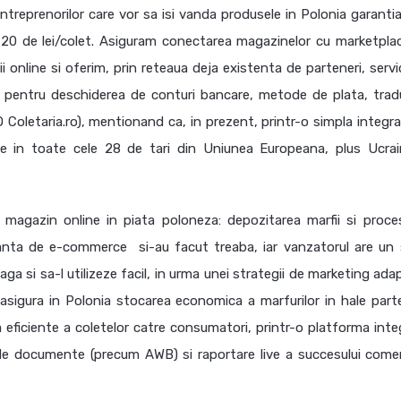
antreprenorilor care vor sa isi vanda produsele in Polonia garantia
 20 de lei/colet. Asiguram conectarea magazinelor cu marketplac
i online si oferim, prin reteaua deja existenta de parteneri, servi
i, pentru deschiderea de conturi bancare, metode de plata, tradu
Coletaria.ro), mentionand ca, in prezent, printr-o simpla integra
ete in toate cele 28 de tari din Uniunea Europeana, plus Ucrai
i magazin online in piata poloneza: depozitarea marfii si proce
lianta de e-commerce si-au facut treaba, iar vanzatorul are un
aga si sa-l utilizeze facil, in urma unei strategii de marketing ad
asigura in Polonia stocarea economica a marfurilor in hale part
a eficiente a coletelor catre consumatori, printr-o platforma inte
de documente (precum AWB) si raportare live a succesului comerc