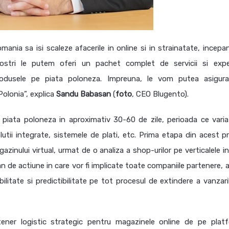
ania sa isi scaleze afacerile in online si in strainatate, incepa
nostri le putem oferi un pachet complet de servicii si expe
produsele pe piata poloneza. Impreuna, le vom putea asigur
Polonia”, explica
Sandu
Babasan
(
foto
, CEO Blugento).
iata poloneza in aproximativ 30-60 de zile, perioada ce varia
tii integrate, sistemele de plati, etc. Prima etapa din acest p
gazinului virtual, urmat de o analiza a shop-urilor pe verticalele i
lan de actiune in care vor fi implicate toate companiile partenere, 
litate si predictibilitate pe tot procesul de extindere a vanzaril
rtener logistic strategic pentru magazinele online de pe plat