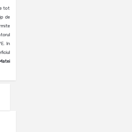
e tot
tip de
ermite
torul
E. In
iciul
Matei