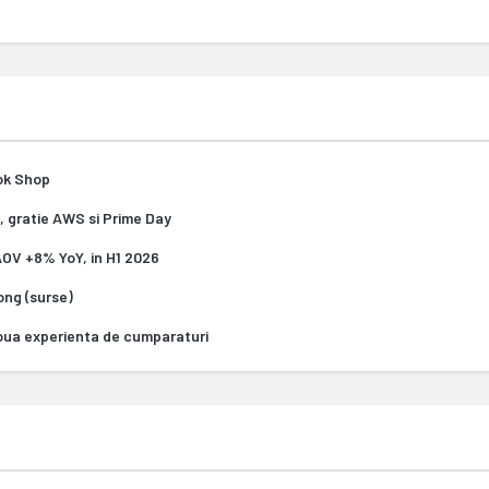
Tok Shop
, gratie AWS si Prime Day
 AOV +8% YoY, in H1 2026
Kong (surse)
oua experienta de cumparaturi