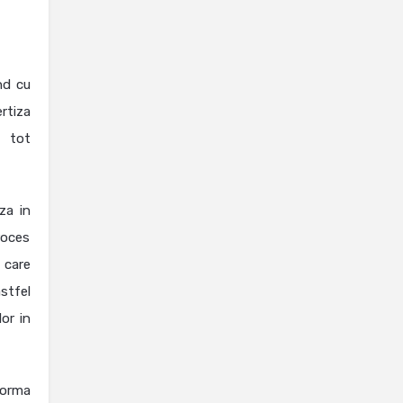
nd cu
rtiza
a tot
za in
roces
n care
astfel
or in
forma