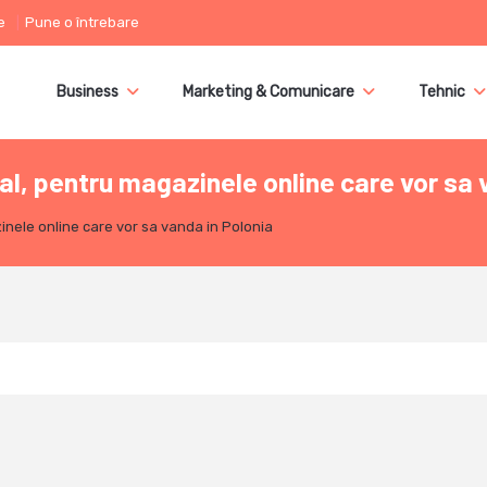
e
Pune o întrebare
Business
Marketing & Comunicare
Tehnic
l, pentru magazinele online care vor sa 
inele online care vor sa vanda in Polonia