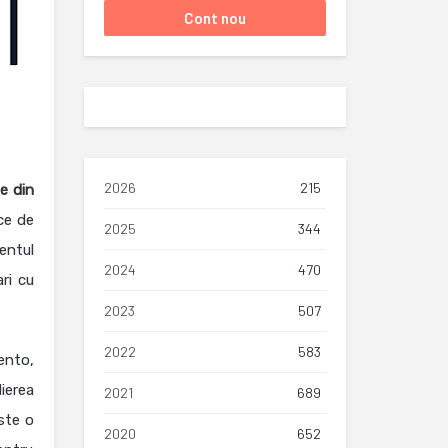
2026
215
ne din
ce de
2025
344
entul
2024
470
ri cu
2023
507
2022
583
ento,
ierea
2021
689
ste o
2020
652