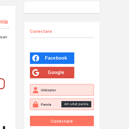
onia
Conectare
izari
Facebook
Google
Am uitat parola