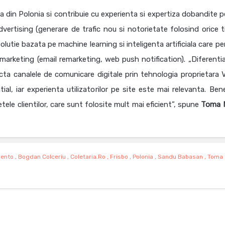
a din Polonia si contribuie cu experienta si expertiza dobandite p
l advertising (generare de trafic nou si notorietate folosind orice 
solutie bazata pe machine learning si inteligenta artificiala care p
remarketing (email remarketing, web push notification). „Diferentia
cta canalele de comunicare digitale prin tehnologia proprietara V
al, iar experienta utilizatorilor pe site este mai relevanta. Benef
tele clientilor, care sunt folosite mult mai eficient”, spune
Toma
gento
,
Bogdan Colceriu
,
Coletaria.ro
,
Frisbo
,
Polonia
,
Sandu Babasan
,
Toma