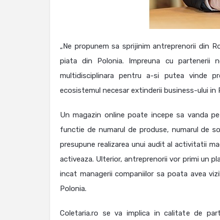
„Ne propunem sa sprijinim antreprenorii din Rom
piata din Polonia. Impreuna cu partenerii 
multidisciplinara pentru a-si putea vinde 
ecosistemul necesar extinderii business-ului in 
Un magazin online poate incepe sa vanda pe p
functie de numarul de produse, numarul de solu
presupune realizarea unui audit al activitatii ma
activeaza. Ulterior, antreprenorii vor primi un p
incat managerii companiilor sa poata avea vizibi
Polonia.
Coletaria.ro se va implica in calitate de pa