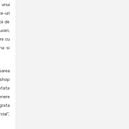
 unui
e-uri
cii de
ceri,
re cu
na si
sarea
 shop
aptata
enere
grata
ial”,