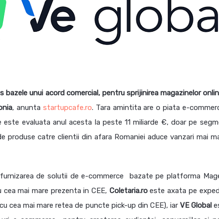
us bazele unui acord comercial, pentru sprijinirea magazinelor onli
onia
, anunta
startupcafe.ro
. Tara amintita are o piata e-commer
 este evaluata anul acesta la peste 11 miliarde €, doar pe segm
 de produse catre clientii din afara Romaniei aduce vanzari mai ma
n furnizarea de solutii de e-commerce bazate pe platforma Mag
u cea mai mare prezenta in CEE,
Coletaria.ro
este axata pe exped
a, cu cea mai mare retea de puncte pick-up din CEE), iar
VE Global
e