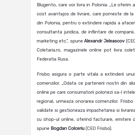
Blugento, care vor livra in Polonia. „Le oferim 
cost avantajos de livrare, care porneste de la
din Polonia, pentru o extindere rapida a afaceri
consultanta juridica, de infiintare de compani
marketing etc.”, spune
Alexandr
Jeleascov
(CEO 
Coletaria.ro, magazinele online pot livra col
Federatia Rusa.
Frisbo asigura o parte vitala a extinderii unu
comenzilor. „Odata ce partenerii nostri din a
online pe care consumatorii polonezi sa-l intele
regional, urmeaza onorarea comenzilor. Frisbo 
validate si gestioneaza impachetarea si livrare
cu shop-ul online, oferind facturare, emitere 
spune
Bogdan
Colceriu
(CEO Frisbo).