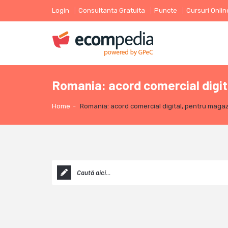
Login
Consultanta Gratuita
Puncte
Cursuri Onlin
Romania: acord comercial digita
Home
-
Romania: acord comercial digital, pentru magaz