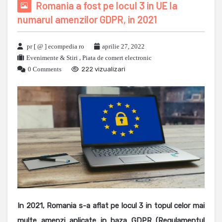
Romania a fost pe locul 3 in UE la
numarul amenzilor GDPR, in 2021
pr [ @ ] ecompedia ro
aprilie 27, 2022
Evenimente & Stiri
,
Piata de comert electronic
0 Comments
222 vizualizari
In 2021, Romania s-a aflat pe locul 3 in topul celor mai
multe amenzi aplicate in baza GDPR (Regulamentul