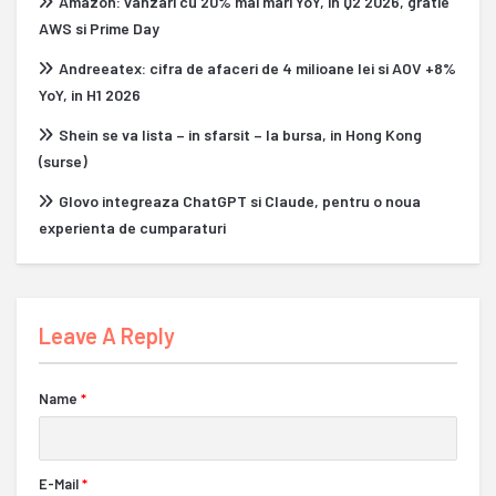
Amazon: vanzari cu 20% mai mari YoY, in Q2 2026, gratie
AWS si Prime Day
Andreeatex: cifra de afaceri de 4 milioane lei si AOV +8%
YoY, in H1 2026
Shein se va lista – in sfarsit – la bursa, in Hong Kong
(surse)
Glovo integreaza ChatGPT si Claude, pentru o noua
experienta de cumparaturi
Leave A Reply
Name
*
E-Mail
*