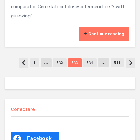
cumparator. Cercetatorii folosesc termenul de “swift
guanxing” ...
Continue reading
1
…
532
533
534
…
541
Conectare
Facebook