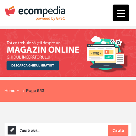
Home
-
/
Page 533
Caută