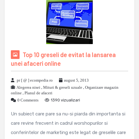
Top 10 greseli de evitat la lansarea
unei afaceri online
pr [ @ ] ecompedia ro
august 5, 2013
Alegerea nisei
,
Mituri & greseli uzuale
,
Organizare magazin
online
,
Planul de afaceri
0 Comments
1390 vizualizari
Un subiect care pare sa nu-si piarda din importanta si
care revine frecvent in cadrul worshopurilor si
conferintelor de marketing este legat de greselile care